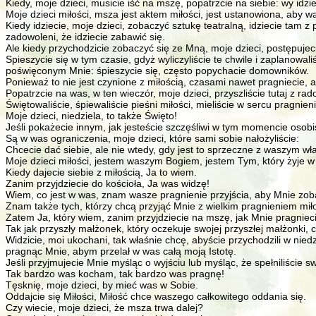
Kiedy, moje dzieci, musicie iść na mszę, popatrzcie na siebie: wy idzie
Moje dzieci miłości, msza jest aktem miłości, jest ustanowiona, aby w
Kiedy idziecie, moje dzieci, zobaczyć sztukę teatralną, idziecie tam z
zadowoleni, że idziecie zabawić się.
Ale kiedy przychodzicie zobaczyć się ze Mną, moje dzieci, postępujeci
Spieszycie się w tym czasie, gdyż wyliczyliście te chwile i zaplanowali
poświęconym Mnie: śpieszycie się, często popychacie domowników.
Ponieważ to nie jest czynione z miłością, czasami nawet pragniecie, a
Popatrzcie na was, w ten wieczór, moje dzieci, przyszliście tutaj z ra
Świętowaliście, śpiewaliście pieśni miłości, mieliście w sercu pragnie
Moje dzieci, niedziela, to także Święto!
Jeśli pokażecie innym, jak jesteście szczęśliwi w tym momencie osobi
Są w was ograniczenia, moje dzieci, które sami sobie nałożyliście:
Chcecie dać siebie, ale nie wtedy, gdy jest to sprzeczne z waszym 
Moje dzieci miłości, jestem waszym Bogiem, jestem Tym, który żyje w
Kiedy dajecie siebie z miłością, Ja to wiem.
Zanim przyjdziecie do kościoła, Ja was widzę!
Wiem, co jest w was, znam wasze pragnienie przyjścia, aby Mnie zob
Znam także tych, którzy chcą przyjąć Mnie z wielkim pragnieniem miło
Zatem Ja, który wiem, zanim przyjdziecie na mszę, jak Mnie pragniec
Tak jak przyszły małżonek, który oczekuje swojej przyszłej małżonki, 
Widzicie, moi ukochani, tak właśnie chcę, abyście przychodzili w nied
pragnąc Mnie, abym przelał w was całą moją Istotę.
Jeśli przyjmujecie Mnie myśląc o wyjściu lub myśląc, że spełniliście
Tak bardzo was kocham, tak bardzo was pragnę!
Tęsknię, moje dzieci, by mieć was w Sobie.
Oddajcie się Miłości, Miłość chce waszego całkowitego oddania się.
Czy wiecie, moje dzieci, że msza trwa dalej?