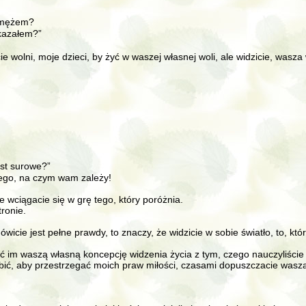
m mężem?
ekazałem?”
ie wolni, moje dzieci, by żyć w waszej własnej woli, ale widzicie, wasz
est surowe?”
 tego, na czym wam zależy!
że wciągacie się w grę tego, który poróżnia.
tronie.
o mówicie jest pełne prawdy, to znaczy, że widzicie w sobie światło, to, k
ć im waszą własną koncepcję widzenia życia z tym, czego nauczyliście 
 robić, aby przestrzegać moich praw miłości, czasami dopuszczacie waszą