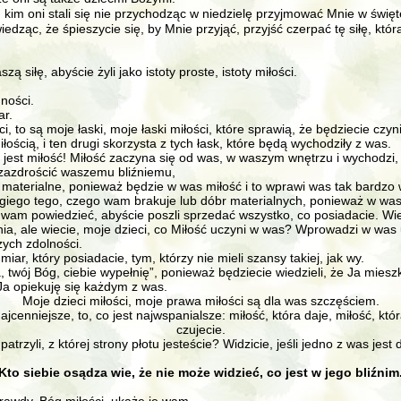
 kim oni stali się nie przychodząc w niedzielę przyjmować Mnie w święte
wiedząc, że śpieszycie się, by Mnie przyjąć, przyjść czerpać tę siłę, k
siłę, abyście żyli jako istoty proste, istoty miłości.
ności.
ar.
ci, to są moje łaski, moje łaski miłości, które sprawią, że będziecie czyni
iłością, i ten drugi skorzysta z tych łask, które będą wychodziły z was.
o jest miłość! Miłość zaczyna się od was, w waszym wnętrzu i wychodzi,
y zazdrościć waszemu bliźniemu,
 materialne, ponieważ będzie w was miłość i to wprawi was tak bardzo 
rugiego tego, czego wam brakuje lub dóbr materialnych, ponieważ w was
wam powiedzieć, abyście poszli sprzedać wszystko, co posiadacie. Wiem,
enia, ale wiecie, moje dzieci, co Miłość uczyni w was? Wprowadzi w w
ych zdolności.
miar, który posiadacie, tym, którzy nie mieli szansy takiej, jak wy.
Ja, twój Bóg, ciebie wypełnię”, ponieważ będziecie wiedzieli, że Ja mie
e Ja opiekuję się każdym z was.
Moje dzieci miłości, moje prawa miłości są dla was szczęściem.
jcenniejsze, to, co jest najwspanialsze: miłość, która daje, miłość, któ
czujecie.
atrzyli, z której strony płotu jesteście? Widzicie, jeśli jedno z was je
Kto siebie osądza wie, że nie może widzieć, co jest w jego bliźnim