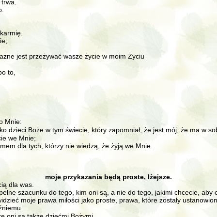
 trwa.
o.
 karmię.
ie;
 ważne jest przeżywać wasze życie w moim Życiu
o to,
do Mnie:
ko dzieci Boże w tym świecie, który zapomniał, że jest mój, że ma w so
cie we Mnie;
mem dla tych, którzy nie wiedzą, że żyją we Mnie.
moje przykazania będą proste, lżejsze.
ią dla was.
ełne szacunku do tego, kim oni są, a nie do tego, jakimi chcecie, aby on
widzieć moje prawa miłości jako proste, prawa, które zostały ustanowio
iźniemu.
że oni są także dziećmi Bożymi.