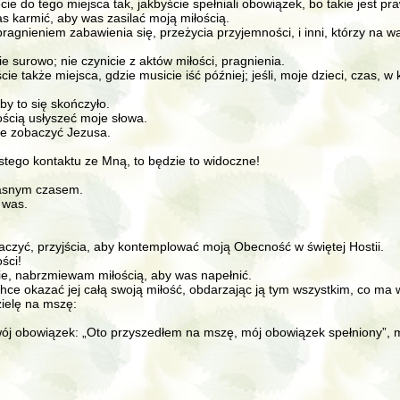
cie do tego miejsca tak, jakbyście spełniali obowiązek, bo takie jest pr
as karmić, aby was zasilać moją miłością.
 pragnieniem zabawienia się, przeżycia przyjemności, i inni, którzy na 
e surowo; nie czynicie z aktów miłości, pragnienia.
ście także miejsca, gdzie musicie iść później; jeśli, moje dzieci, czas,
by to się skończyło.
dością usłyszeć moje słowa.
nie zobaczyć Jezusa.
stego kontaktu ze Mną, to będzie to widoczne!
własnym czasem.
 was.
aczyć, przyjścia, aby kontemplować moją Obecność w świętej Hostii.
ści!
ie, nabrzmiewam miłością, aby was napełnić.
chce okazać jej całą swoją miłość, obdarzając ją tym wszystkim, co ma 
zielę na mszę:
 swój obowiązek: „Oto przyszedłem na mszę, mój obowiązek spełniony”, mo