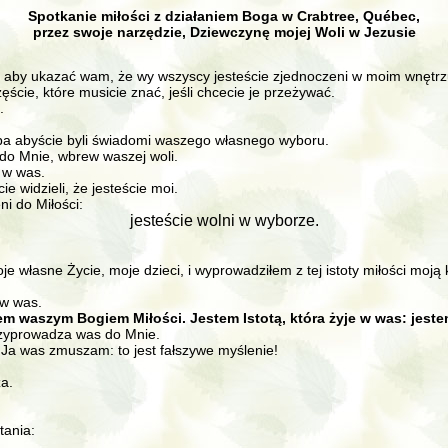
Spotkanie miłości z działaniem Boga w Crabtree, Québec,
przez swoje narzędzie, Dziewczynę mojej Woli w Jezusie
, aby ukazać wam, że wy wszyscy jesteście zjednoczeni w moim wnętrzu.
cie, które musicie znać, jeśli chcecie je przeżywać.
.
zeba abyście byli świadomi waszego własnego wyboru.
 do Mnie, wbrew waszej woli.
 w was.
e widzieli, że jesteście moi.
ni do Miłości:
jesteście wolni w wyborze.
asne Życie, moje dzieci, i wyprowadziłem z tej istoty miłości moją kob
 w was.
em waszym Bogiem Miłości. Jestem Istotą, która żyje w was: jest
 przyprowadza was do Mnie.
go Ja was zmuszam: to jest fałszywe myślenie!
a.
tania: