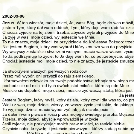
2002-09-06
Jezus
: W ten wieczór, moje dzieci, Ja, wasz Bóg, będę do was mówił
jestem Tym, który dał wam oddech, Tym, który daje wam radość: szczęś
Chociaż żyjecie na tej ziemi, trzeba, abyście wybrali przyjście do Mnie
Ja żyję w was; moje dzieci, wy jesteście we Mnie.
To nie znaczy, moje dzieci, że przyjdziecie do Królestwa Bożego: tr
Nie jestem Bogiem, który was wybrał i który zmusza was do przyjścia
Wy wszyscy zostaliście stworzeni wolnymi, macie wasze własne życie
To Ja podtrzymuję to życie; to Ja daję wam to, co potrzebujecie, abyści
Chociaż jesteście moi, moje dzieci, to nie znaczy, że jesteście zmusze
Ja stworzyłem waszych pierwszych rodziców.
Przez mój wybór, oni przyszli do raju ziemskiego.
Uformowałem człowieka na swoje podobieństwo tchnąłem w niego moje wł
pochodzicie od nich: od tych dwóch istot miłości, które są ode Mnie.
Musicie się dopełnić, moje dzieci; musicie żyć waszą istotą, która jest
Ja jest
Jestem Bogiem, który myśli, który działa, który czyni dla was to, co
Wielu z was, moje dzieci, wierzy, że wasze życie jest takie, do jakie
To wy, moje dzieci, macie wybór żyć tak, jak oczekujecie.
Ja dałem wam prawa miłości przez mojego świętego proroka Mojżesz
Trzeba, moje dzieci, abyście wprowadzili je w życie!
Jeśli żyjecie, nie praktykując moich praw miłości, to ranicie siebie.
Czynicie sobie krzywdę, i jesteście pierwszymi, którzy zadają sobie py
„Mój Boże, dlaczego jestem chory?
–