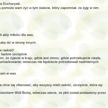
j Eucharystii.
tóra pomoże wam żyć w tym świecie, który zapomniał, że żyję w nim.
li akty miłości dla was;
 aby iść w stronę innych.
w radość!
 będzie szczęście.
 że żyjecie w kraju, gdzie jest zimno, gdzie potrzebujecie ciepła,
as umiarkowanie; wówczas nie będziecie potrzebowali nadmiernych
szkam w was.
ra chce się ofiarować, aby wszyscy mieli radość, szczęście, które wy
st dzieckiem Woli Bożej, wówczas wiecie, że płot został postawiony przez
.