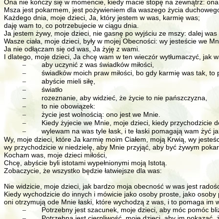
Ona nie kończy się w momencie, kiedy macie stopę na zewnątrz: ona
Msza jest pokarmem, jest pożywieniem dla waszego życia duchoweg
Każdego dnia, moje dzieci, Ja, który jestem w was, karmię was;
daję wam to, co potrzebujecie w ciągu dnia.
Ja jestem żywy, moje dzieci, nie gasnę po wyjściu ze mszy: dalej was
Wasze ciała, moje dzieci, były w mojej Obecności: wy jesteście we Mn
Ja nie odłączam się od was, Ja żyję z wami.
I dlatego, moje dzieci, Ja chcę wam w ten wieczór wytłumaczyć, jak
aby uczynić z was świadków miłości,
–
świadków moich praw miłości, bo gdy karmię was tak, to p
–
abyście mieli siłę,
–
światło
–
rozeznanie, aby widzieć, że życie to nie pańszczyzna,
–
to nie obowiązek:
–
życie jest wolnością: ono jest we Mnie.
–
Kiedy żyjecie we Mnie, moje dzieci, kiedy przychodzicie 
–
wylewam na was tyle łask, i te łaski pomagają wam żyć ja
–
Wy, moje dzieci, które Ja karmię moim Ciałem, moją Krwią, wy jesteś
wy przychodzicie w niedzielę, aby Mnie przyjąć, aby być żywym pokar
Kocham was, moje dzieci miłości,
Chcę, abyście byli istotami wypełnionymi moją Istotą.
Zobaczycie, że wszystko będzie łatwiejsze dla was:
Nie widzicie, moje dzieci, jak bardzo moja obecność w was jest radośc
Kiedy wychodzicie do innych i mówicie jako osoby proste, jako osoby p
oni otrzymują ode Mnie łaski, które wychodzą z was, i to pomaga im 
Potrzebny jest szacunek, moje dzieci, aby móc pomóc bl
–
Potrzebna jest cierpliwość, moje dzieci, aby im pokazać, 
–