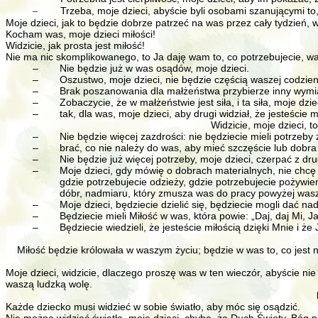
Trzeba, moje dzieci, abyście byli osobami szanującymi to,
–
Moje dzieci, jak to będzie dobrze patrzeć na was przez cały tydzień, 
Kocham was, moje dzieci miłości!
Widzicie, jak prosta jest miłość!
Nie ma nic skomplikowanego, to Ja daję wam to, co potrzebujecie, waszą 
–
Nie będzie już w was osądów, moje dzieci.
–
Oszustwo, moje dzieci, nie będzie częścią waszej codzien
–
Brak poszanowania dla małżeństwa przybierze inny wymi
–
Zobaczycie, że w małżeństwie jest siła, i ta siła, moje dzie
–
tak, dla was, moje dzieci, aby drugi widział, że jesteście m
Widzicie, moje dzieci, t
–
Nie będzie więcej zazdrości: nie będziecie mieli potrzeb
–
brać, co nie należy do was, aby mieć szczęście lub dobra
–
Nie będzie już więcej potrzeby, moje dzieci, czerpać z d
–
Moje dzieci, gdy mówię o dobrach materialnych, nie chcę 
gdzie potrzebujecie odzieży, gdzie potrzebujecie pożywi
dóbr, nadmiaru, który zmusza was do pracy powyżej wasz
–
Moje dzieci, będziecie dzielić się, będziecie mogli dać nad
–
Będziecie mieli Miłość w was, która powie: „Daj, daj Mi, 
–
Będziecie wiedzieli, że jesteście miłością dzięki Mnie i ż
Miłość będzie królowała w waszym życiu; będzie w was to, co jest na
Moje dzieci, widzicie, dlaczego proszę was w ten wieczór, abyście nie p
waszą ludzką wolę.
Każde dziecko musi widzieć w sobie światło, aby móc się osądzić.