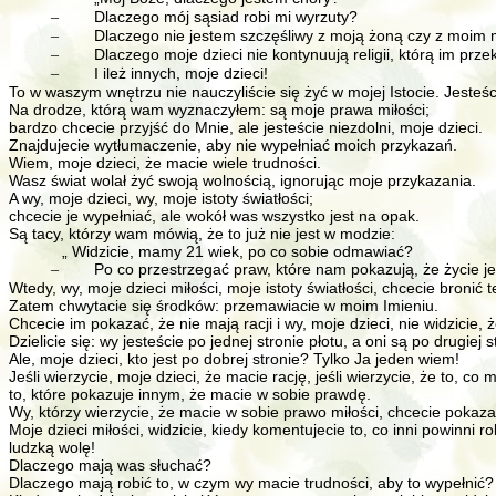
Dlaczego mój sąsiad robi mi wyrzuty?
–
Dlaczego nie jestem szczęśliwy z moją żoną czy z moi
–
Dlaczego moje dzieci nie kontynuują religii, którą im prz
–
I ileż innych, moje dzieci!
–
To w waszym wnętrzu nie nauczyliście się żyć w mojej Istocie. Jesteśc
Na drodze, którą wam wyznaczyłem: są moje prawa miłości;
bardzo chcecie przyjść do Mnie, ale jesteście niezdolni, moje dzieci.
Znajdujecie wytłumaczenie, aby nie wypełniać moich przykazań.
Wiem, moje dzieci, że macie wiele trudności.
Wasz świat wolał żyć swoją wolnością, ignorując moje przykazania.
A wy, moje dzieci, wy, moje istoty światłości;
chcecie je wypełniać, ale wokół was wszystko jest na opak.
Są tacy, którzy wam mówią, że to już nie jest w modzie:
„ Widzicie, mamy 21 wiek, po co sobie odmawiać?
Po co przestrzegać praw, które nam pokazują, że życie j
–
Wtedy, wy, moje dzieci miłości, moje istoty światłości, chcecie bronić
Zatem chwytacie się środków: przemawiacie w moim Imieniu.
Chcecie im pokazać, że nie mają racji i wy, moje dzieci, nie widzicie, 
Dzielicie się: wy jesteście po jednej stronie płotu, a oni są po drugiej s
Ale, moje dzieci, kto jest po dobrej stronie? Tylko Ja jeden wiem!
Jeśli wierzycie, moje dzieci, że macie rację, jeśli wierzycie, że to, c
to, które pokazuje innym, że macie w sobie prawdę.
Wy, którzy wierzycie, że macie w sobie prawo miłości, chcecie pokaza
Moje dzieci miłości, widzicie, kiedy komentujecie to, co inni powinni
ludzką wolę!
Dlaczego mają was słuchać?
Dlaczego mają robić to, w czym wy macie trudności, aby to wypełnić?