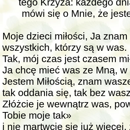
tego Krzyża: każdego dnia
mówi się o Mnie, że jes
Moje dzieci miłości, Ja zna
wszystkich, którzy są w was.
Tak, mój czas jest czasem mił
Ja chcę mieć was ze Mną, w w
Jestem Miłością, znam wasze
tak oddania się, tak bez wasze
Złóżcie je wewnątrz was, pow
Tobie moje tak»
i nie martwcie się już więcej