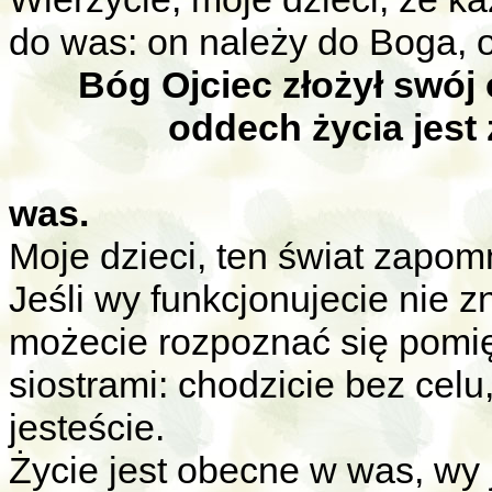
do was: on należy do Boga, 
Bóg Ojciec złożył swój
oddech życia jest
ono 
was.
Moje dzieci, ten świat zapomn
Jeśli wy funkcjonujecie nie 
możecie rozpoznać się pomi
siostrami: chodzicie bez cel
jesteście.
Życie jest obecne w was, wy j