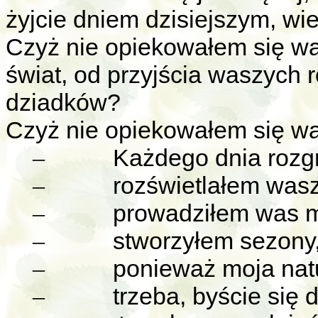
żyjcie dniem dzisiejszym, wi
Czyż nie opiekowałem się wa
świat, od przyjścia waszych 
dziadków?
Czyż nie opiekowałem się wa
Każdego dnia roz
–
rozświetlałem was
–
prowadziłem was m
–
stworzyłem sezony
–
ponieważ moja natu
–
trzeba, byście się 
–