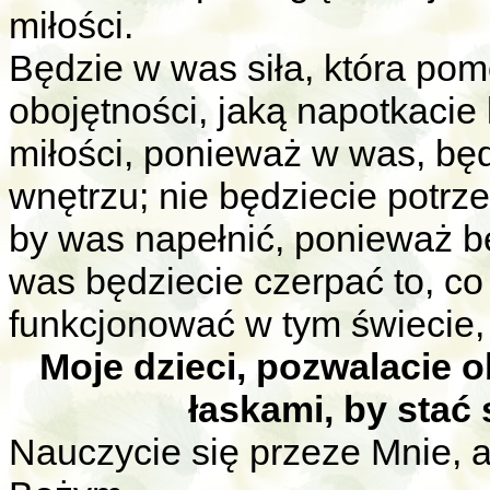
miłości.
Będzie w was siła, która po
obojętności, jaką napotkaci
miłości, ponieważ w was, bę
wnętrzu; nie będziecie potrz
by was napełnić, ponieważ bę
was będziecie czerpać to, co
funkcjonować w tym świecie, k
Moje dzieci, pozwalacie 
łaskami, by stać 
Nauczycie się przeze Mnie, a