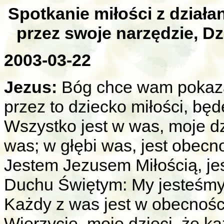
Spotkanie miłości z dział
przez swoje narzędzie, D
2003-03-22
Jezus:
Bóg chce wam pokaza
przez to dziecko miłości, bę
Wszystko jest w was, moje dzi
was; w głębi was, jest obecno
Jestem Jezusem Miłością, je
Duchu Świętym: My jesteśmy
Każdy z was jest w obecności
Wierzycie, moje dzieci, że k