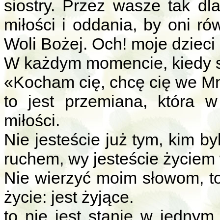
siostry. Przez wasze tak dl
miłości i oddania, by oni r
Woli Bożej. Och! moje dzieci 
W każdym momencie, kiedy s
«Kocham cię, chcę cię we Mn
to jest przemiana, która w
miłości.
Nie jesteście już tym, kim b
ruchem, wy jesteście życiem 
Nie wierzyć moim słowom, to
życie: jest żyjące.
to nie jest stanie w jednym