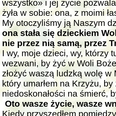
wszystko» i jej życie pozwal
żyła w sobie: ona, z moimi ł
My otoczyliśmy ją Naszym dz
ona stała się dzieckiem Wol
nie przez nią samą, przez T
I wy, moje dzieci, wy, którzy 
wezwani, by żyć w Woli Boże
złożyć waszą ludzką wolę w 
który umarłem na Krzyżu, by
niedoskonałości na śmierć, 
Oto wasze życie, wasze wnę
Kiedy przyszedłem pomiędzy 