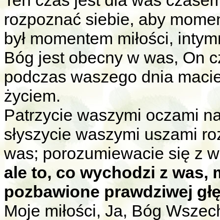
Ten czas jest dla was czasem
rozpoznać siebie, aby momen
był momentem miłości, inty
Bóg jest obecny w was, On cz
podczas waszego dnia maci
życiem.
Patrzycie waszymi oczami na
słyszycie waszymi uszami ro
was; porozumiewacie się z wa
ale to, co wychodzi z was, 
pozbawione prawdziwej głę
Moje miłości, Ja, Bóg Wszec