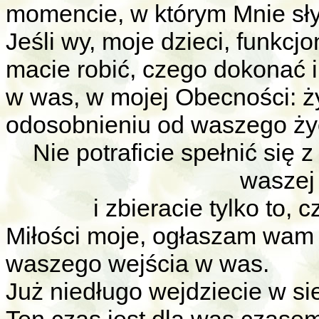
momencie, w którym Mnie słys
Jeśli wy, moje dzieci, funkcj
macie robić, czego dokonać i j
w was, w mojej Obecności: żyj
odosobnieniu od waszego ży
Nie potraficie spełnić się 
waszej 
i zbieracie tylko to,
Miłości moje, ogłaszam wam 
waszego wejścia w was.
Już niedługo wejdziecie w s