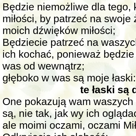
Będzie niemożliwe dla tego,
miłości, by patrzeć na swoje
moich dźwięków miłości;
Będziecie patrzeć na waszych 
ich kochać, ponieważ będzie
was od wewnątrz;
głęboko w was są moje łaski:
te łaski są
One pokazują wam waszych bra
są, nie tak, jak wy ich oglą
ale moimi oczami, oczami Mił