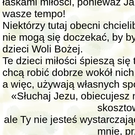
łaskami miłości, ponieważ J
wasze tempo!
Niektórzy tutaj obecni chcieli
nie mogą się doczekać, by b
dzieci Woli Bożej.
Te dzieci miłości śpieszą się
chcą robić dobrze wokół nich
a więc, używają własnych s
«Słuchaj Jezu, obiecujesz
skosztow
ale Ty nie jesteś wystarczaj
mnie, p