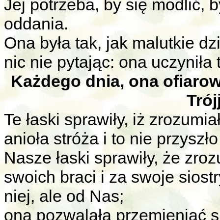
Jej potrzeba, by się modlić, b
oddania.
Ona była tak, jak malutkie dz
nic nie pytając: ona uczyniła 
Każdego dnia, ona ofiarow
Trój
Te łaski sprawiły, iż zrozumi
anioła stróża i to nie przyszło
Nasze łaski sprawiły, że zroz
swoich braci i za swoje siostr
niej, ale od Nas;
ona pozwalała przemieniać si