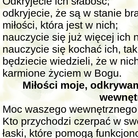
Odkryjecie ich słabość;
odkryjecie, że są w stanie br
miłości, która jest w nich;
nauczycie się już więcej ich 
nauczycie się kochać ich, tak
będziecie wiedzieli, że w nic
karmione życiem w Bogu.
Miłości moje, odkryw
wewnętr
Moc waszego wewnętrznego ży
Kto przychodzi czerpać w sw
łaski, które pomogą funkcjo