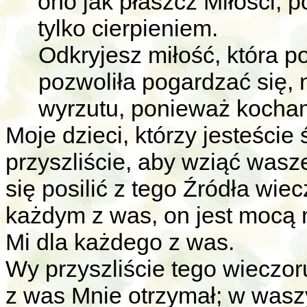
ono jak płaszcz Miłości, 
tylko cierpieniem.
Odkryjesz miłość, która p
pozwoliła pogardzać się, 
wyrzutu, ponieważ kocham
Moje dzieci, którzy jesteści
przyszliście, aby wziąć wasz
się posilić z tego Źródła wie
każdym z was, on jest mocą m
Mi dla każdego z was.
Wy przyszliście tego wieczor
z was Mnie otrzymał; w was