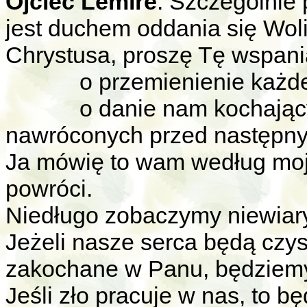
Ojciec Lemire
: Szczególnie
jest duchem oddania się Woli
Chrystusa, proszę Tę wspani
o przemienienie każdego
o danie nam kochających 
nawróconych przed następny
Ja mówię to wam według moj
powróci.
Niedługo zobaczymy niewiary
Jeżeli nasze serca będą czys
zakochane w Panu, będziemy
Jeśli zło pracuje w nas, to b