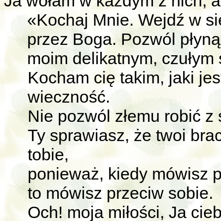
Ja wołam w każdym z nich, ab
«Kochaj Mnie. Wejdź w sie
przez Boga. Pozwól płyn
moim delikatnym, czułym
Kocham cię takim, jaki je
wieczność.
Nie pozwól złemu robić z 
Ty sprawiasz, że twoi brac
tobie,
ponieważ, kiedy mówisz p
to mówisz przeciw sobie.
Och! moja miłości, Ja cie