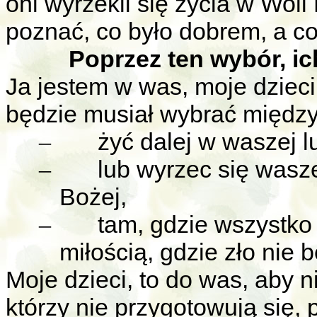
oni wyrzekli się życia w Woli
poznać, co było dobrem, a co
Poprzez ten wybór, ich
Ja jestem w was, moje dziec
będzie musiał wybrać między
żyć dalej w waszej l
–
lub wyrzec się wasze
–
Bożej,
tam, gdzie wszystko 
–
miłością, gdzie zło nie b
Moje dzieci, to do was, aby n
którzy nie przygotowują się,