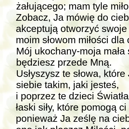
żałującego; mam tyle miłoś
Zobacz, Ja mówię do ciebi
akceptują otworzyć swoje
moim słowom miłości dla c
Mój ukochany-moja mała s
będziesz przede Mną.
Usłyszysz te słowa, któr
siebie takim, jaki jesteś,
i poprzez te dzieci Światł
łaski siły, które pomogą c
ponieważ Ja ześlę na ciebi