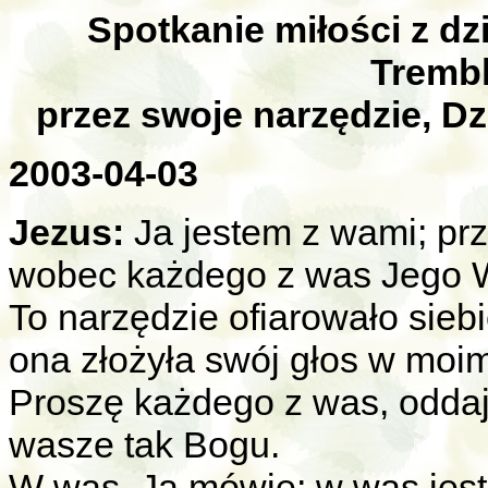
Spotkanie miłości z d
Trembl
przez swoje narzędzie, D
2003-04-03
Jezus:
Ja jestem z wami; prz
wobec każdego z was Jego 
To narzędzie ofiarowało siebi
ona złożyła swój głos w moim
Proszę każdego z was, oddajci
wasze tak Bogu.
W was, Ja mówię; w was jeste