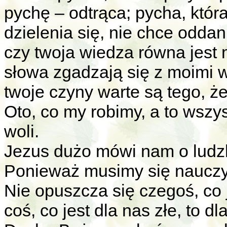
pychę – odtrąca; pycha, któr
dzielenia się, nie chce odda
czy twoja wiedza równa jest 
słowa zgadzają się z moimi 
twoje czyny warte są tego, że
Oto, co my robimy, a to wszy
woli.
Jezus dużo mówi nam o ludzk
Ponieważ musimy się nauczy
Nie opuszcza się czegoś, co 
coś, co jest dla nas złe, to 