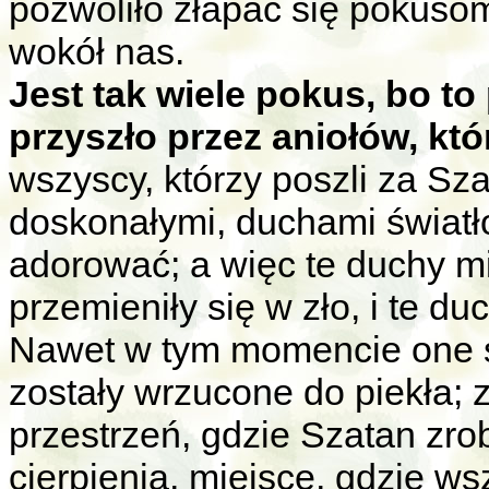
pozwoliło złapać się pokuso
wokół nas.
Jest tak wiele pokus, bo to
przyszło przez aniołów, kt
wszyscy, którzy poszli za S
doskonałymi, duchami światł
adorować; a więc te duchy m
przemieniły się w zło, i te du
Nawet w tym momencie one s
zostały wrzucone do piekła; 
przestrzeń, gdzie Szatan zro
cierpienia, miejsce, gdzie ws