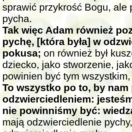
sprawić przykrość Bogu, ale p
pycha.
Tak więc Adam również poz
pychę, [która była] w odzw
pokusa;
on również był kuszo
dziecko, jako stworzenie, ja
powinien być tym wszystkim, a
To wszystko po to, by nam 
odzwierciedleniem: jesteś
nie powinniśmy być: wiedz
mają odzwierciedlenie pychy,