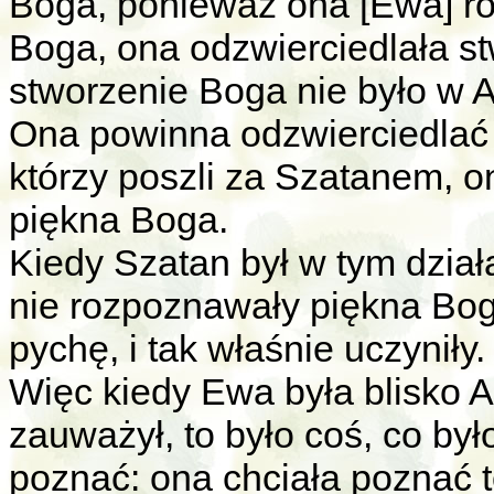
Boga, ponieważ ona [Ewa] ró
Boga, ona odzwierciedlała st
stworzenie Boga nie było w
Ona powinna odzwierciedlać s
którzy poszli za Szatanem, 
piękna Boga.
Kiedy Szatan był w tym dział
nie rozpoznawały piękna Boga
pychę, i tak właśnie uczyniły.
Więc kiedy Ewa była blisko A
zauważył, to było coś, co był
poznać: ona chciała poznać t