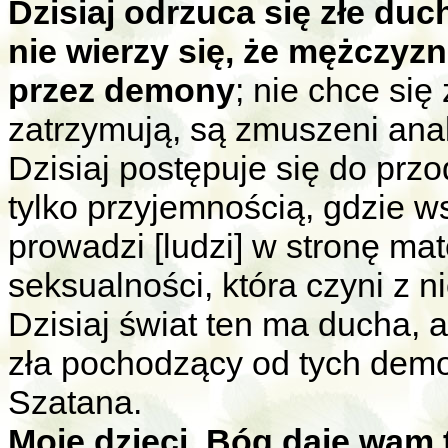
Dzisiaj odrzuca się złe duc
nie wierzy się, że mężczyzn
przez demony
; nie chce się
zatrzymują, są zmuszeni anal
Dzisiaj postępuje się do przo
tylko przyjemnością, gdzie ws
prowadzi [ludzi] w stronę mat
seksualności, która czyni z n
Dzisiaj świat ten ma ducha, a 
zła pochodzący od tych demo
Szatana.
Moje dzieci, Bóg daje wam 