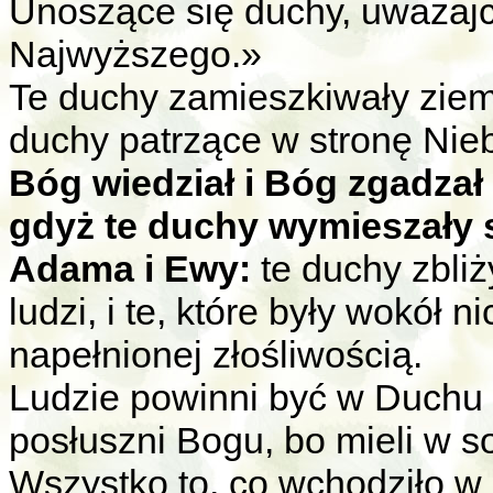
Unoszące się duchy, uważajc
Najwyższego.»
Te duchy zamieszkiwały ziem
duchy patrzące w stronę Nieb
Bóg wiedział i Bóg zgadzał s
gdyż te duchy wymieszały si
Adama i Ewy:
te duchy zbliż
ludzi, i te, które były wokół
napełnionej złośliwością.
Ludzie powinni być w Duchu 
posłuszni Bogu, bo mieli w s
Wszystko to, co wchodziło w