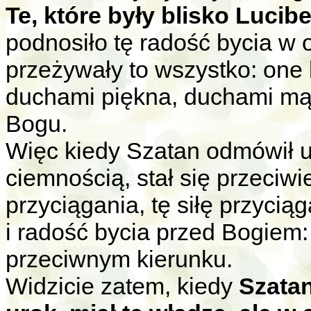
Te, które były blisko Lucib
podnosiło tę radość bycia w
przeżywały to wszystko: one 
duchami piękna, duchami mąd
Bogu.
Więc kiedy Szatan odmówił u
ciemnością, stał się przeciwi
przyciągania, tę siłę przycią
i radość bycia przed Bogiem: 
przeciwnym kierunku.
Widzicie zatem, kiedy
Szatan