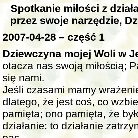
Spotkanie miłości z dzia
przez swoje narzędzie, D
2007-04-28 – część 1
Dziewczyna mojej Woli w J
otacza nas swoją miłością; P
się nami.
Jeśli czasami mamy wrażenie
dlatego, że jest coś, co wzb
pamięta; ono pamięta, że by
działanie: to działanie zatrz
nas.