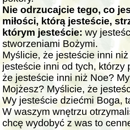
Nie odrzucajcie tego, co je
miłości, którą jesteście, s
którym jesteście:
wy jesteśc
stworzeniami Bożymi.
Myślicie, że jesteście inni n
jesteście inni od tych, którz
że jesteście inni niż Noe? Myś
Mojżesz? Myślicie, że jesteśc
Wy jesteście dziećmi Boga, ta
W waszym wnętrzu otrzymaliś
chcę wydobyć z was to cenne