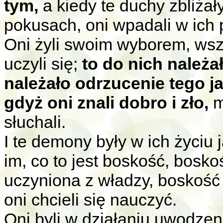
tym,
a kiedy te duchy zbliżał
pokusach, oni wpadali w ich 
Oni żyli swoim wyborem, wsz
uczyli się;
to do nich należa
należało odrzucenie tego ja
gdyż oni znali dobro i zło,
m
słuchali.
I te demony były w ich życiu
im, co to jest boskość, bosko
uczyniona z władzy, boskość
oni chcieli się nauczyć.
Oni byli w działaniu uwodzeni