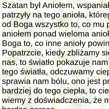
Szatan był Aniołem, wspaniał
patrzyły na tego anioła, któr
od Boga wszystko to, co mu 
aniołem ponad wieloma anioł
Boga to, co inne anioły powi
Popatrzcie, kiedy zbliżamy si
nas, to światło pokazuje nam 
tego światła, odczuwamy ciepł
sprawia nam bólu, ono jest pr
bardziej do tego ciepła, to c
wiemy z doświadczenia, że m