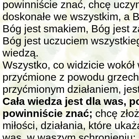
powinniście znać, chcę uczyn
doskonałe we wszystkim, a B
Bóg jest smakiem, Bóg jest 
Bóg jest uczuciem wszystkieg
wiedzą.
Wszystko, co widzicie wokół 
przyćmione z powodu grzech
przyćmionym działaniem, jes
Cała wiedza jest dla was, 
powinniście znać;
chcę złoż
miłości, działania, które uk
was, w waszym schronieniu: s