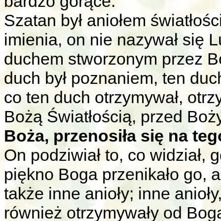
bardzo gorące.
Szatan był aniołem światłości
imienia, on nie nazywał się 
duchem stworzonym przez Bog
duch był poznaniem, ten duch
co ten duch otrzymywał, otrz
Bożą Światłością, przed Boż
Boża, przenosiła się na 
On podziwiał to, co widział, g
piękno Boga przenikało go, a
także inne anioły; inne anioł
również otrzymywały od Bog