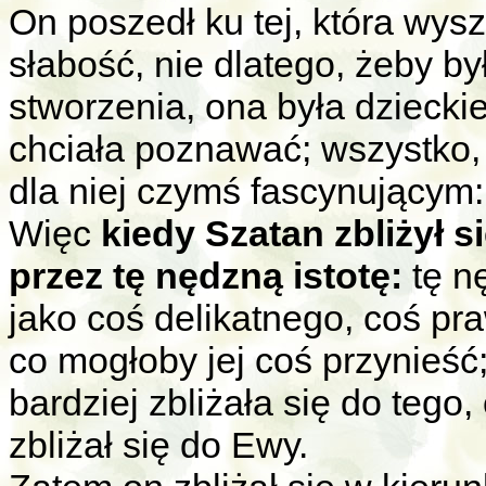
On poszedł ku tej, która wys
słabość, nie dlatego, żeby b
stworzenia, ona była dziecki
chciała poznawać; wszystko,
dla niej czymś fascynującym:
Więc
kiedy Szatan zbliżył 
przez tę nędzną istotę:
tę n
jako coś delikatnego, coś p
co mogłoby jej coś przynieść;
bardziej zbliżała się do tego
zbliżał się do Ewy.