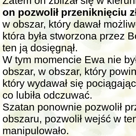
Zatem on zbliżał się w kierun
on pozwolił przeniknięciu zł
w obszar, który dawał możliw
która była stworzona przez B
ten ją dosięgnął.
W tym momencie Ewa nie był
obszar, w obszar, który powin
który wydawał się pociągający
co lubiła odczuwać.
Szatan ponownie pozwolił pr
obszaru, pozwolił wejść w te
manipulowało.