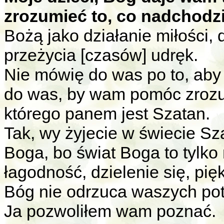
zrozumieć to, co nadchodz
Bożą jako działanie miłości,
przeżycia [czasów] udręk.
Nie mówię do was po to, aby
do was, by wam pomóc zrozum
którego panem jest Szatan.
Tak, wy żyjecie w świecie Sz
Boga, bo świat Boga to tylko 
łagodność, dzielenie się, pię
Bóg nie odrzuca waszych potr
Ja pozwoliłem wam poznać.