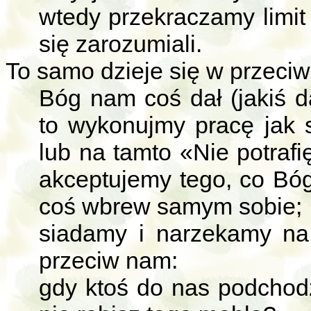
wtedy przekraczamy limit 
się zarozumiali.
To samo dzieje się w przec
Bóg nam coś dał (jakiś da
to wykonujmy pracę jak s
lub na tamto «Nie potraf
akceptujemy tego, co Bó
coś wbrew samym sobie;
siadamy i narzekamy na 
przeciw nam:
gdy ktoś do nas podchodz