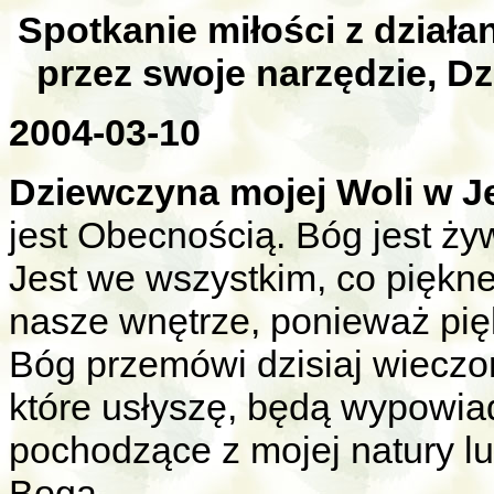
Spotkanie miłości z dział
przez swoje narzędzie, D
2004-03-10
Dziewczyna mojej Woli w J
jest Obecnością. Bóg jest ży
Jest we wszystkim, co piękn
nasze wnętrze, ponieważ pię
Bóg przemówi dzisiaj wieczo
które usłyszę, będą wypowia
pochodzące z mojej natury lu
Boga.