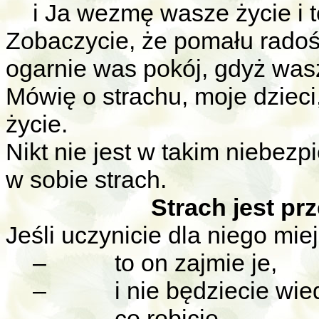
i Ja wezmę wasze życie i t
Zobaczycie, że pomału radoś
ogarnie was pokój, gdyż was
Mówię o strachu, moje dzieci
życie.
Nikt nie jest w takim niebezp
w sobie strach.
Strach jest pr
Jeśli uczynicie dla niego mi
–
to on zajmie je,
–
i nie będziecie wie
–
co robicie,