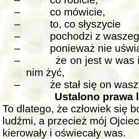
–
co mówicie,
–
to, co słyszycie
–
pochodzi z waszeg
–
ponieważ nie uświ
–
że on jest w was 
nim żyć,
–
że stał się on was
Ustalono prawa l
To dlatego, że człowiek się 
ludźmi, a przecież mój Ojcie
kierowały i oświecały was.