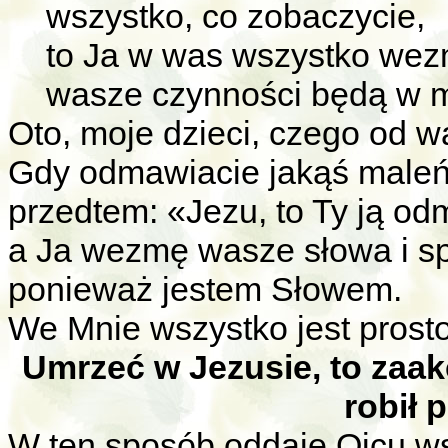
wszystko, co zobaczycie,
to Ja w was wszystko wezm
wasze czynności będą w m
Oto, moje dzieci, czego od w
Gdy odmawiacie jakąś maleń
przedtem: «Jezu, to Ty ją o
a Ja wezmę wasze słowa i sp
ponieważ jestem Słowem.
We Mnie wszystko jest prosto
Umrzeć w Jezusie, to zaa
robił 
W ten sposób oddaję Ojcu wsz