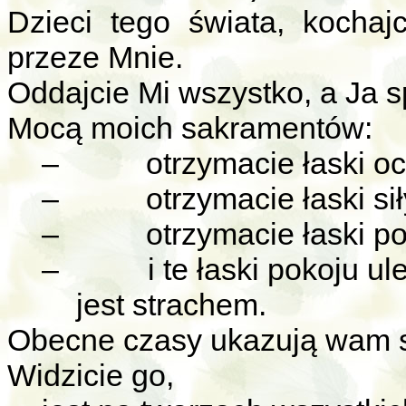
Dzieci tego świata, kocha
przeze Mnie.
Oddajcie Mi wszystko, a Ja sp
Mocą moich sakramentów:
–
otrzymacie łaski o
–
otrzymacie łaski sił
–
otrzymacie łaski po
–
i te łaski pokoju u
jest strachem.
Obecne czasy ukazują wam s
Widzicie go,