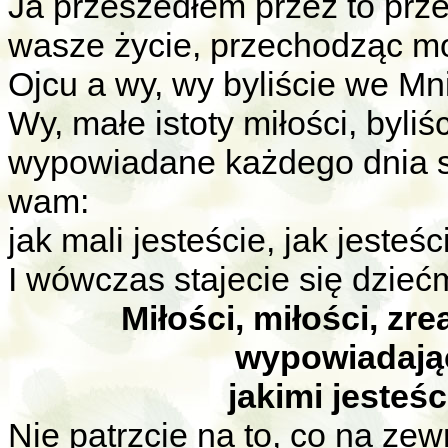
Ja przeszedłem przez to prz
wasze życie, przechodząc mo
Ojcu a wy, wy byliście we Mn
Wy, małe istoty miłości, byliś
wypowiadane każdego dnia sp
wam:
jak mali jesteście, jak jesteś
I wówczas stajecie się dzie
Miłości, miłości, zre
wypowiadając
jakimi jesteś
Nie patrzcie na to, co na zew