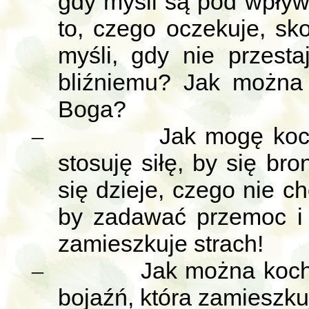
gdy myśli są pod wpły
to, czego oczekuje, sk
myśli, gdy nie przest
bliźniemu? Jak można
Boga?
Jak mogę koch
–
stosuję siłę, by się bro
się dzieje, czego nie c
by zadawać przemoc i
zamieszkuje strach!
Jak można kocha
–
bojaźń, która zamieszku