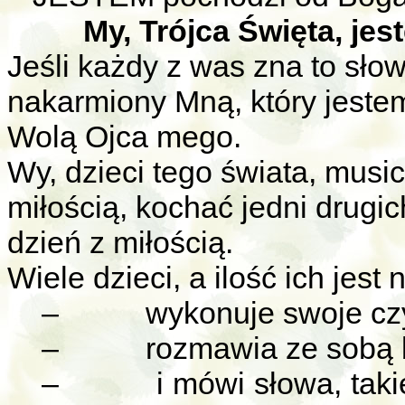
My, Trójca Święta, je
Jeśli każdy z was zna to słow
nakarmiony Mną, który jeste
Wolą Ojca mego.
Wy, dzieci tego świata, mus
miłością, kochać jedni drugi
dzień z miłością.
Wiele dzieci, a ilość ich jest 
–
wykonuje swoje czy
–
rozmawia ze sobą 
–
i mówi słowa, taki