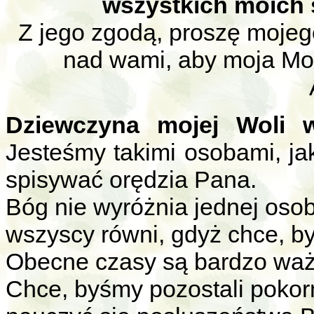
wszystkich moich
Z jego
zgodą, proszę mojego
nad wami, aby moja Mo
Dziewczyna mojej Woli 
Jesteśmy takimi osobami, jak
spisywać orędzia Pana.
Bóg nie wyróżnia jednej osob
wszyscy równi, gdyż chce, b
Obecne czasy są bardzo ważn
Chce, byśmy pozostali pokor