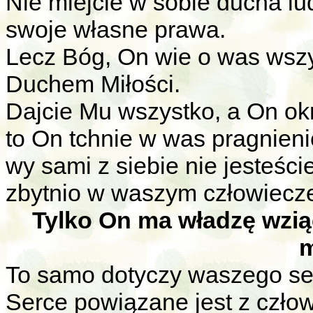
Nie miejcie w sobie ducha lu
swoje własne prawa.
Lecz Bóg, On wie o was wszy
Duchem Miłości.
Dajcie Mu wszystko, a On ok
to On tchnie w was pragnieni
wy sami z siebie nie jesteści
zbytnio w waszym człowiecz
Tylko On ma władzę wzią
m
To samo dotyczy waszego se
Serce powiązane jest z człow