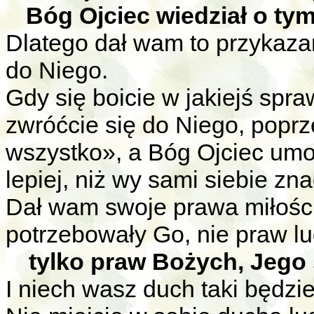
Bóg Ojciec wiedział o tym
Dlatego dał wam to przykazani
do Niego.
Gdy się boicie w jakiejś spra
zwróćcie się do Niego, popr
wszystko», a Bóg Ojciec umo
lepiej, niż wy sami siebie zna
Dał wam swoje prawa miłości,
potrzebowały Go, nie praw lu
tylko praw Bożych, Jego s
I niech wasz duch taki będzie