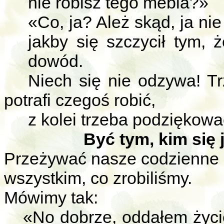
nie robisz tego mebla?»
«Co, ja? Ależ skąd, ja ni
jakby się szczycił tym, 
dowód.
Niech się nie odzywa! T
potrafi czegoś robić,
z kolei trzeba podziękowa
Być tym, kim się j
Przeżywać nasze codzienne ży
wszystkim, co zrobiliśmy.
Mówimy tak:
«No dobrze, oddałem życi