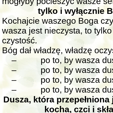
mogłyby pocieszyć wasze se
tylko i wyłącznie
Kochajcie waszego Boga czysto
wasza jest nieczysta, to tyl
czystość.
Bóg dał władzę, władzę ocz
–
po to, by wasza du
–
po to, by wasza du
–
po to, by wasza du
–
po to, by wasza du
Dusza, która przepełniona 
kocha, czci i sk