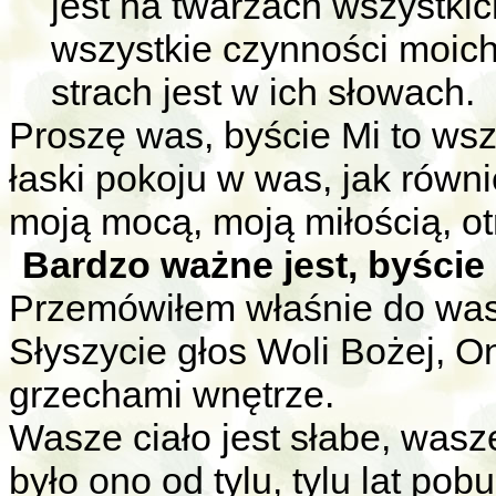
jest na twarzach wszystkic
wszystkie czynności moich 
strach jest w ich słowach.
Proszę was, byście Mi to wsz
łaski pokoju w was, jak równi
moją mocą, moją miłością, ot
Bardzo ważne jest, byście
Przemówiłem właśnie do was
Słyszycie głos Woli Bożej, O
grzechami wnętrze.
Wasze ciało jest słabe, wasz
było ono od tylu, tylu lat po