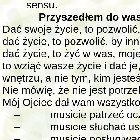
sensu.
Przyszedłem do was
Dać swoje życie, to pozwolić, 
dać życie, to pozwolić, by inn
dać życie, to żyć w was, moj
to wziąć wasze życie i dać je,
wnętrzu, a nie tym, kim jeste
Nie mówię, że nie jest potrz
Mój Ojciec dał wam wszystko
–
musicie patrzeć oc
–
musicie słuchać us
–
musicie posługiwa