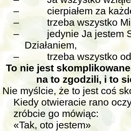
–
cierpiałem za każd
–
trzeba wszystko Mi
–
jedynie Ja jestem 
Działaniem,
–
trzeba wszystko o
To nie jest skomplikowane 
na to zgodzili, i to
Nie myślcie, że to jest coś 
Kiedy otwieracie rano oczy
zróbcie go mówiąc:
«Tak, oto jestem»